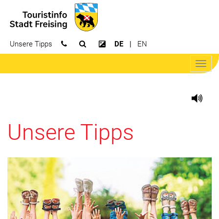
Unsere Tipps
DE
EN
Suchfeld öffnen
Kontrast erhöhen
Navig
öffne
Unsere Tipps