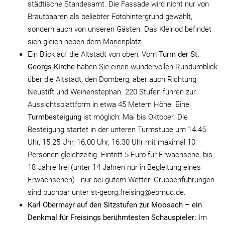
städtische Standesamt. Die Fassade wird nicht nur von
Brautpaaren als beliebter Fotohintergrund gewählt,
sondern auch von unseren Gästen. Das Kleinod befindet
sich gleich neben dem Marienplatz.
Ein Blick auf die Altstadt von oben: Vom
Turm der St.
Georgs-Kirche
haben Sie einen wundervollen Rundumblick
über die Altstadt, den Domberg, aber auch Richtung
Neustift und Weihenstephan. 220 Stufen führen zur
Aussichtsplattform in etwa 45 Metern Höhe. Eine
Turmbesteigung
ist möglich: Mai bis Oktober. Die
Besteigung startet in der unteren Turmstube um 14.45
Uhr, 15.25 Uhr, 16.00 Uhr, 16.30 Uhr mit maximal 10
Personen gleichzeitig. Eintritt 5 Euro für Erwachsene, bis
18 Jahre frei (unter 14 Jahren nur in Begleitung eines
Erwachsenen) - nur bei gutem Wetter! Gruppenführungen
sind buchbar unter
st-georg.freising@ebmuc.de
.
Karl Obermayr auf den Sitzstufen zur Moosach – ein
Denkmal für Freisings berühmtesten Schauspieler:
Im