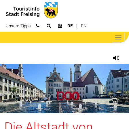
Unsere Tipps
DE
EN
Suchfeld öffnen
Kontrast erhöhen
Navig
öffne
Die Altstadt von