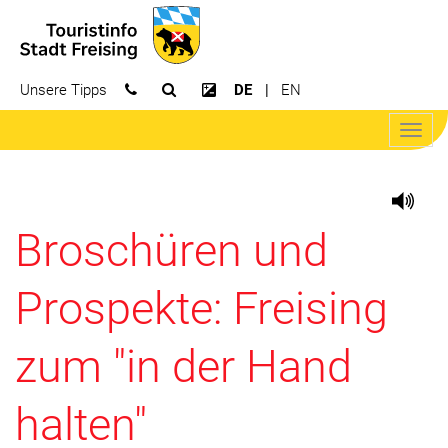
Unsere Tipps
DE
EN
Suchfeld öffnen
Kontrast erhöhen
Navig
öffne
Broschüren und
Prospekte: Freising
zum "in der Hand
halten"