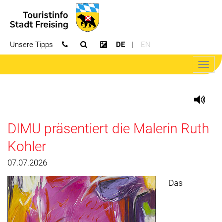
Unsere Tipps
DE
EN
Suchfeld öffnen
Kontrast erhöhen
Navig
öffne
DIMU präsentiert die Malerin Ruth
Kohler
07.07.2026
Das